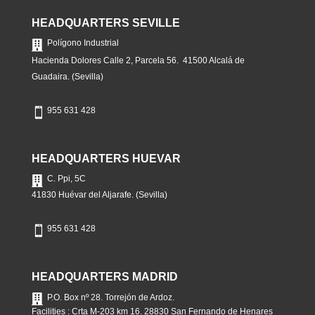
HEADQUARTERS SEVILLE
Polígono Industrial

Hacienda Dolores Calle 2, Parcela 56. 41500 Alcalá de
Guadaira. (Sevilla)
955 631 428

HEADQUARTERS HUEVAR
C. Ppi, 5C

41830 Huévar del Aljarafe. (Sevilla)
955 631 428

HEADQUARTERS MADRID

P.O. Box nº 28. Torrejón de Ardoz.
Facilities : Crta M-203 km 16. 28830 San Fernando de Henares