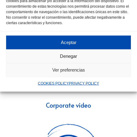
cookies para almacenar y/o acceder a la información del dispositivo. El
consentimiento de estas tecnologías nos permitirá procesar datos como el
Waste management process
comportamiento de navegación o las identificaciones únicas en este sitio.
No consentir o retirar el consentimiento, puede afectar negativamente a
ciertas características y funciones.
Aceptar
Denegar
Ver preferencias
COOKIES POLICY
PRIVACY POLICY
Corporate video